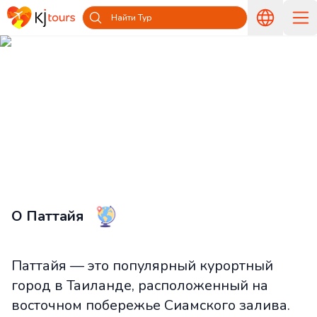
Найти Тур
Туры в Паттайю из Латвии —
Путешествуйте вместе с KJ tours
Главная
Страны и острова
Туры в Таиланд из Латвии
Туры в Паттайю из Латвии
О Паттайя
Паттайя — это популярный курортный
город в Таиланде, расположенный на
восточном побережье Сиамского залива.