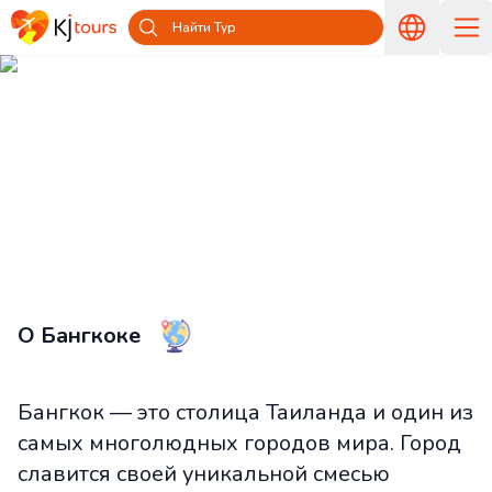
Найти Тур
Туры в Бангкок из Латвии —
Путешествуйте вместе с KJ tours
Главная
Страны и острова
Туры в Таиланд из Латвии
Туры в Бангкок из Латвии
О Бангкоке
Бангкок — это столица Таиланда и один из
самых многолюдных городов мира. Город
славится своей уникальной смесью