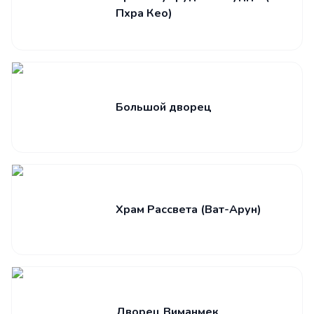
Пхра Кео)
Большой дворец
Храм Рассвета (Ват-Арун)
Дворец Виманмек