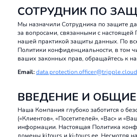
СОТРУДНИК ПО ЗАЩ
Мы назначили Сотрудника по защите дан
за вопросами, связанными с настоящей
нашей практикой защиты данных. По вс
Политики конфиденциальности, в том ч
ваших законных прав, обращайтесь к н
Email:
data.protection.officer@tripple.clou
ВВЕДЕНИЕ И ОБЩИЕ
Наша Компания глубоко заботится о без
(«Клиентов», «Посетителей», «Вас» и «Ва
информации. Настоящая Политика конф
домены kj.tours и kj-tours.ee. Несмотря н