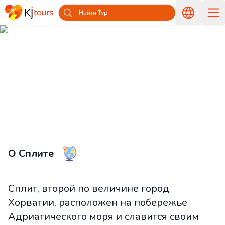
Найти Тур
Туры в Сплит из Латвии —
Путешествуйте вместе с KJ tours
Главная
Страны и острова
Туры в Хорватию из Латвии
Туры в Сплит из Латвии
О Сплите
Сплит, второй по величине город
Хорватии, расположен на побережье
Адриатического моря и славится своим