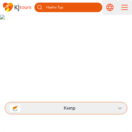
Найти Тур
Отели Кипра
Главная
Все отели
Отели Кипра
Кипр