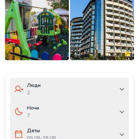
Люди
2
Ночи
7
Даты
09.08
-
28.08