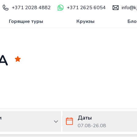
+371 2028 4882
+371 2625 6054
info@kj
Горящие туры
Круизы
Бло
A
и
Даты
07.08
-
26.08