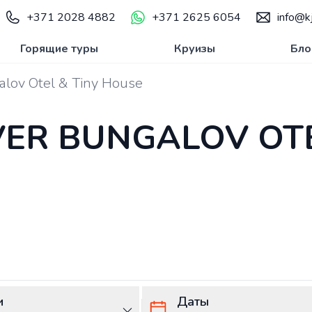
+371 2028 4882
+371 2625 6054
info@kj
Горящие туры
Круизы
Бло
alov Otel & Tiny House
VER BUNGALOV OTE
и
Даты