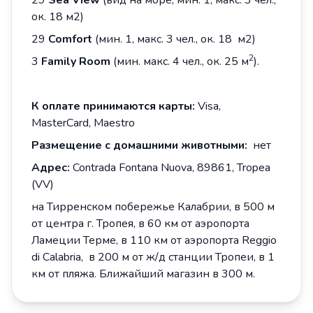
29
Sea View
(вид на море, мин. 1, макс. 3 чел.,
ок. 18 м2)
29
Comfort
(мин. 1, макс. 3 чел., ок. 18 м2)
2
3
Family
Room
(мин. макс. 4 чел., ок. 25 м
).
К оплате принимаются карты:
Visa,
MasterCard, Maestro
Размещение с
домашними
животными:
нет
Адрес
:
Contrada Fontana Nuova, 89861, Tropea
(VV)
на Тирренском побережье Калабрии, в 500 м
от центра г. Тропея, в 60 км от аэропорта
Ламеции Терме, в 110 км от аэропорта Reggio
di Calabria, в 200 м от ж/д станции Тропеи, в 1
км от пляжа. Ближайший магазин в 300 м.