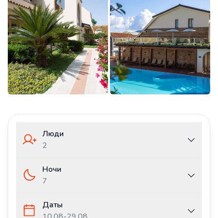
Люди
2
Ночи
7
Даты
10.08
-
29.08