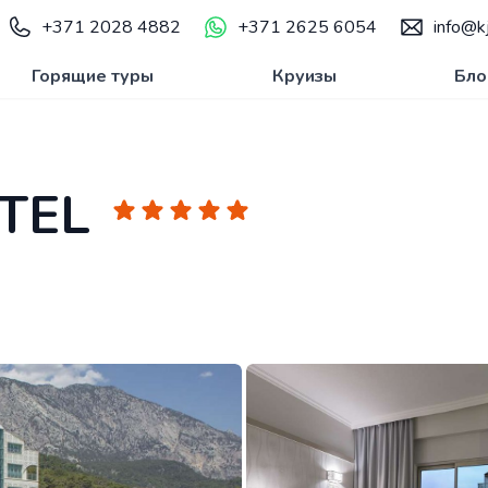
+371 2028 4882
+371 2625 6054
info@kj
Горящие туры
Круизы
Бло
TEL