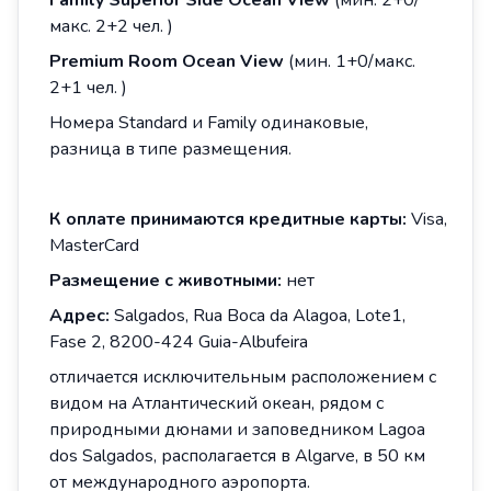
Family Superior Side Ocean View
(мин. 2+0/
макс. 2+2 чел. )
Premium Room Ocean View
(мин. 1+0/макс.
2+1 чел. )
Номера Standard и Family одинаковые,
разница в типе размещения.
К
оплате
принимаются
кредитные
карты
:
Visa,
MasterCard
Размещение
с
животными
:
нет
Адрес
:
Salgados, Rua Boca da Alagoa, Lote1,
Fase 2, 8200-424 Guia-Albufeira
отличается исключительным расположением с
видом на Атлантический океан, рядом с
природными дюнами и заповедником Lagoa
dos Salgados, располагается в Algarve, в 50 км
от международного аэропорта.