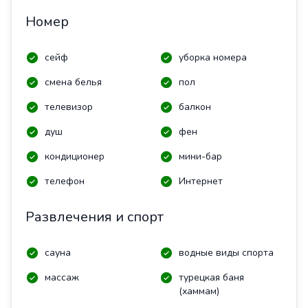
Номер
сейф
уборка номера
смена белья
пол
телевизор
балкон
душ
фен
кондиционер
мини-бар
телефон
Интернет
Развлечения и спорт
сауна
водные виды спорта
массаж
турецкая баня
(хаммам)