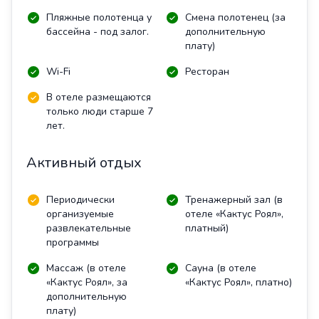
Пляжные полотенца у
Смена полотенец (за
бассейна - под залог.
дополнительную
плату)
Wi-Fi
Ресторан
В отеле размещаются
только люди старше 7
лет.
Активный отдых
Периодически
Тренажерный зал (в
организуемые
отеле «Кактус Роял»,
развлекательные
платный)
программы
Массаж (в отеле
Сауна (в отеле
«Кактус Роял», за
«Кактус Роял», платно)
дополнительную
плату)