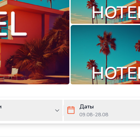
и
Даты
09.08
-
28.08