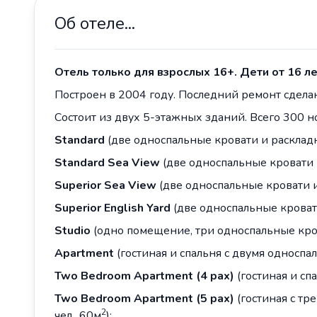
Об отеле...
Отель только для взрослых 16+. Дети от 16 л
Построен в 2004 году. Последний ремонт сделан
Состоит из двух 5-этажных зданий. Всего 300 н
Standard
(две односпальные кровати и раскладно
Standard Sea View
(две односпальные кровати и
Superior Sea View
(две односпальные кровати и 
Superior English Yard
(две односпальные кровати
Studio
(одно помещение, три односпальные крова
Apartment
(гостиная и спальня c двумя односпал
Two
Bedroom
Apartment
(4
pax
)
(гостиная и сп
Two
Bedroom
Apartment
(
5
pax
)
(гостиная с тр
2
чел., 60м
);