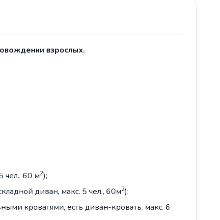
провождении взрослых.
2
 чел., 60 м
);
2
кладной диван, макс. 5 чел., 60м
);
ными кроватями, есть диван-кровать, макс. 6