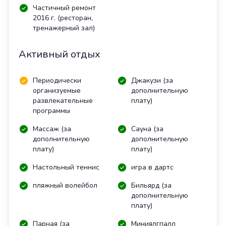
Частичный ремонт
2016 г. (ресторан,
тренажерный зал)
Активный отдых
Периодически
Джакузи (за
организуемые
дополнительную
развлекательные
плату)
программы
Массаж (за
Сауна (за
дополнительную
дополнительную
плату)
плату)
Настольный теннис
игра в дартс
пляжный волейбол
Бильярд (за
дополнительную
плату)
Парная (за
Миниялгпалл