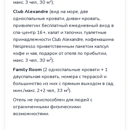
2
макс. 3 чел., 30 м
);
Club Alexandre
(вид на море, две
односпальные кровати, диван-кровать,
привилегии: бесплатный ежедневный вход в
спа-центр 16+, халат и тапочки, туалетные
принадлежности Сlub Alexandre, кофемашина
Nespresso приветственным пакетом капсул
кофе и чая, подарок от отеля по прибытии,
2
макс. 3 чел., 30 м
);
Family Room
(2 односпальные кровати + 1
двуспальная кровать, номера с террасой и
большинство из них с прямым выходом в сад,
2
мин./макс. 2+2 чел., 33 м
).
Отель не приспособлен для людей с
ограниченными физическими
возможностями.