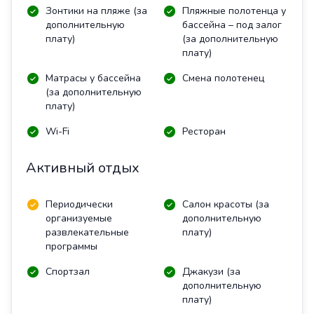
Зонтики на пляже (за
Пляжные полотенца у
дополнительную
бассейна – под залог
плату)
(за дополнительную
плату)
Матрасы у бассейна
Смена полотенец
(за дополнительную
плату)
Wi-Fi
Ресторан
Активный отдых
Периодически
Салон красоты (за
организуемые
дополнительную
развлекательные
плату)
программы
Спортзал
Джакузи (за
дополнительную
плату)