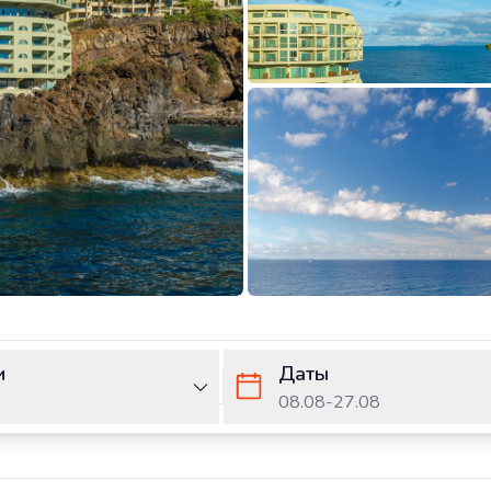
и
Даты
08.08
-
27.08