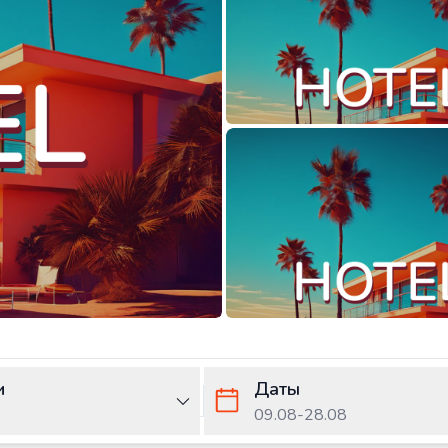
и
Даты
09.08
-
28.08