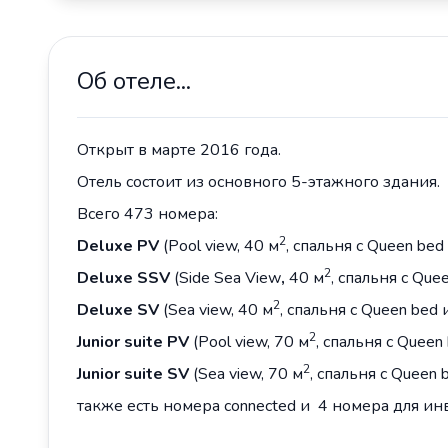
Об отеле...
Открыт в марте 2016 года.
Отель состоит из основного 5-этажного здания.
Всего 473 номера:
2
Deluxe PV
(Pool view, 40 м
, спальня c Queen be
2
Deluxe
SSV
(Side Sea View
,
40 м
, спальня c Qu
2
Deluxe
SV
(Sea view, 40 м
, спальня c Queen bed
2
Junior
suite
PV
(Pool view, 70 м
, спальня c Queen
2
Junior
suite
SV
(Sea view, 70 м
, спальня c Queen
также есть номера connected и 4 номера для ин