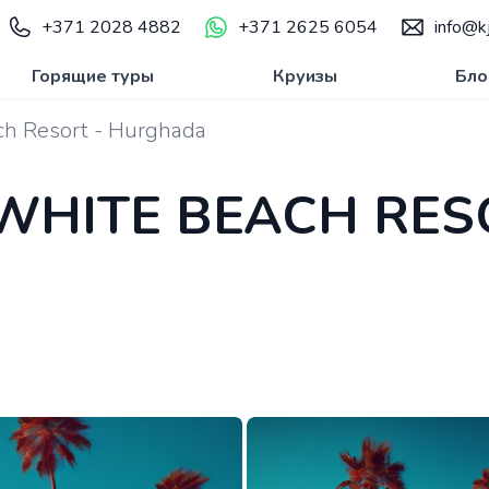
+371 2028 4882
+371 2625 6054
info@kj
Горящие туры
Круизы
Бло
ch Resort - Hurghada
WHITE BEACH RES