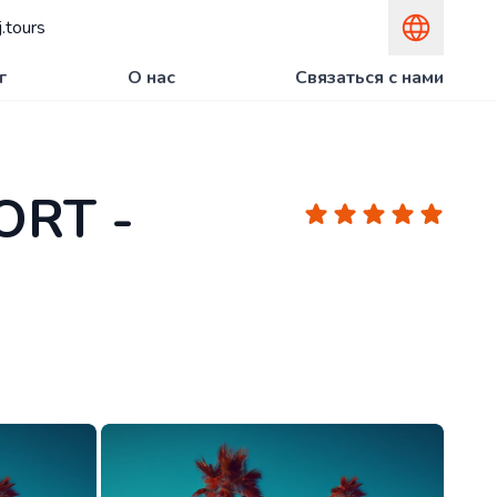
.tours
г
О нас
Связаться с нами
ORT -