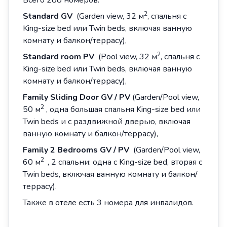
Всего 288 номеров:
2
Standard GV
(Garden view, 32 м
, спальня с
King-size bed или Twin beds, включая ванную
комнату и балкон/террасу),
2
Standard room PV
(Pool view, 32 м
, спальня с
King-size bed или Twin beds, включая ванную
комнату и балкон/террасу),
Family Sliding Door GV / PV
(Garden/Pool view,
2
50 м
, одна большая спальня King-size bed или
Twin beds и с раздвижной дверью, включая
ванную комнату и балкон/террасу),
Family
2
Bedrooms
GV
/
PV
(Garden/Pool view,
2
60 м
, 2 спальни: одна с King-size bed, вторая с
Twin beds, включая ванную комнату и балкон/
террасу).
Также в отеле есть 3 номера для инвалидов.