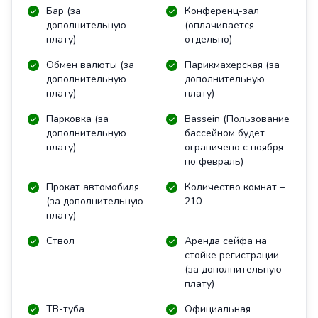
Бар (за
Конференц-зал
дополнительную
(оплачивается
плату)
отдельно)
Обмен валюты (за
Парикмахерская (за
дополнительную
дополнительную
плату)
плату)
Парковка (за
Bassein (Пользование
дополнительную
бассейном будет
плату)
ограничено с ноября
по февраль)
Прокат автомобиля
Количество комнат –
(за дополнительную
210
плату)
Ствол
Аренда сейфа на
стойке регистрации
(за дополнительную
плату)
ТВ-туба
Официальная