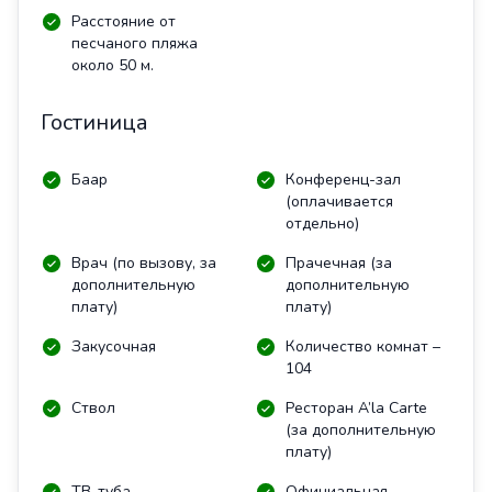
Расстояние от
песчаного пляжа
около 50 м.
Гостиница
Баар
Конференц-зал
(оплачивается
отдельно)
Врач (по вызову, за
Прачечная (за
дополнительную
дополнительную
плату)
плату)
Закусочная
Количество комнат –
104
Ствол
Ресторан A’la Carte
(за дополнительную
плату)
ТВ-туба
Официальная