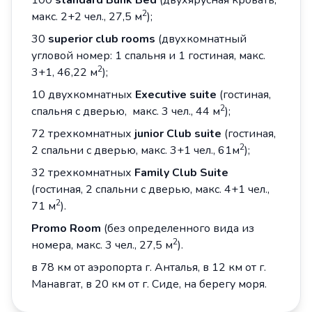
100
standard Bunk Bed
(двухярусная кровать,
2
макс. 2+2 чел., 27,5 м
);
30
superior club rooms
(двухкомнатный
угловой номер: 1 спальня и 1 гостиная, макс.
2
3+1, 46,22 м
);
10 двухкомнатных
Executive suite
(гостиная,
2
спальня с дверью, макс. 3 чел., 44 м
);
72 трехкомнатных
junior Club suite
(гостиная,
2
2 спальни с дверью, макс. 3+1 чел., 61м
);
32 трехкомнатных
Family Club Suite
(гостиная, 2 спальни с дверью, макс. 4+1 чел.,
2
71 м
).
Promo Room
(без определенного вида из
2
номера, макс. 3 чел., 27,5 м
).
в 78 км от аэропорта г. Анталья, в 12 км от г.
Манавгат, в 20 км от г. Сиде, на берегу моря.