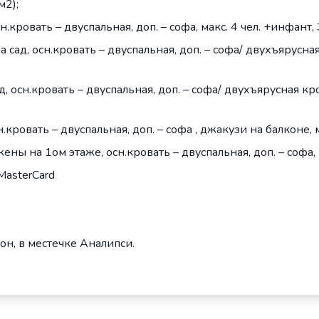
м2);
н.кровать – двуспальная, доп. – софа, макс. 4 чел. +инфант, 
а сад, осн.кровать – двуспальная, доп. – софа/ двухъярусна
ад, осн.кровать – двуспальная, доп. – софа/ двухъярусная к
н.кровать – двуспальная, доп. – софа , джакузи на балконе, м
жены на 1ом этаже, осн.кровать – двуспальная, доп. – софа, 
 MasterCard
он, в местечке Аналипси.