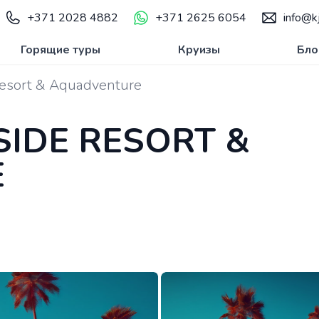
+371 2028 4882
+371 2625 6054
info@kj
Горящие туры
Круизы
Бло
sort & Aquadventure
SIDE RESORT &
E