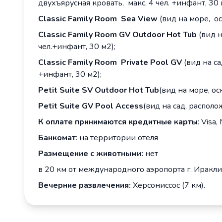
двухъярусная кровать, макс. 4 чел. +инфант, 30 
Classic
Family
Room
Sea
View
(вид на море, ос
Classic
Family
Room
GV
Outdoor
Hot
Tub
(вид н
чел.+инфант, 30 м2);
Classic
Family
Room
Private
Pool
GV
(вид на с
+инфант, 30 м2);
Petit
Suite
SV
Outdoor
Hot
Tub
(вид на море, ос
Petit
Suite
GV
Pool
Access
(вид на сад, располо
К оплате принимаются кредитные карты
: Visa,
Банкомат
: на территории отеля
Размещение с животными:
нет
в 20 км от международного аэропорта г. Иракли
Вечерние развлечения:
Херсониссос (7 км).