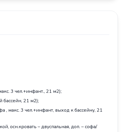
акс. 3 чел.+инфант., 21 м2);
й бассейн, 21 м2);
фа , макс. 3 чел.+инфант, выход к бассейну, 21
ой, осн.кровать – двуспальная, доп. – софа/