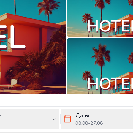
и
Даты
08.08
-
27.08