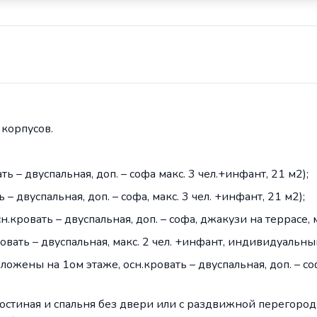
 корпусов.
ать – двуспальная, доп. – софа макс. 3 чел.+инфант, 21 м2);
 – двуспальная, доп. – софа, макс. 3 чел. +инфант, 21 м2);
сн.кровать – двуспальная, доп. – софа, джакузи на террасе, м
ровать – двуспальная, макс. 2 чел. +инфант, индивидуальны
оложены на 1ом этаже, осн.кровать – двуспальная, доп. – со
 гостиная и спальня без двери или с раздвижной перегородк