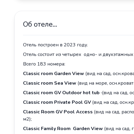
Об отеле...
Отель построен в 2023 году.
Отель состоит из четырех одно- и двухэтажных
Всего 183 номера:
Classic
room
Garden
View
(вид на сад, осн.кров
Classic
room
Sea
View
(вид на море, осн.кровать
Classic
room
GV
Outdoor
hot
tub
(вид на сад, о
Classic
room
Private
Pool
GV
(вид на сад, осн.к
Classic
Room
GV
Pool
Access
(вид на сад, расп
м2);
Classic
Family
Room
Garden
View
(вид на сад,