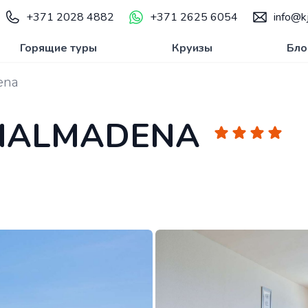
+371 2028 4882
+371 2625 6054
info@kj
Горящие туры
Круизы
Бло
ena
ENALMADENA