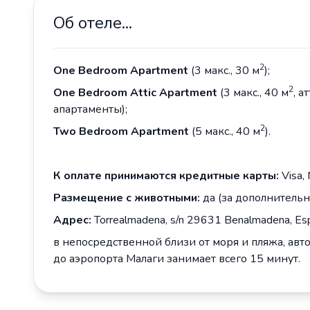
Об отеле...
2
One Bedroom Apartment
(3 макс., 30 м
);
2
One Bedroom Attic Apartment
(3 макс., 40 м
, 
апартаменты);
2
Two Bedroom Apartment
(5 макс., 40 м
).
К оплате принимаются кредитные карты:
Visa,
Размещение с животными:
да (за дополнительн
Адрес
:
Torrealmadena, s/n 29631 Benalmadena, Es
в непосредственной близи от моря и пляжа, авт
до аэропорта Малаги занимает всего 15 минут.