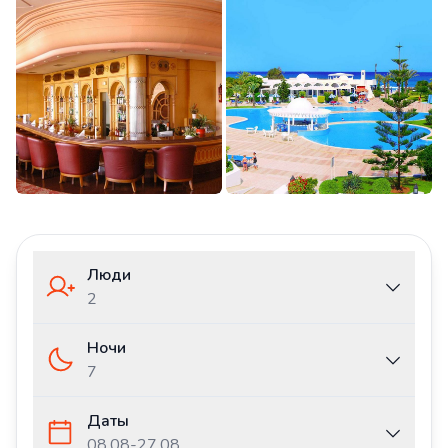
Люди
2
Ночи
7
Даты
08.08
-
27.08