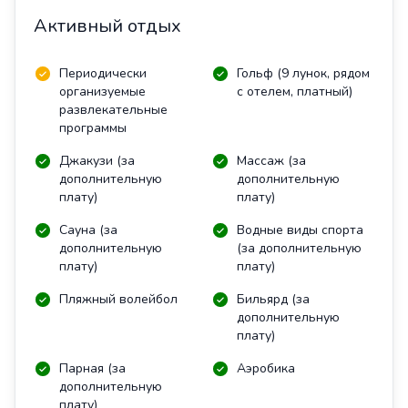
Активный отдых
Периодически
Гольф (9 лунок, рядом
организуемые
с отелем, платный)
развлекательные
программы
Джакузи (за
Массаж (за
дополнительную
дополнительную
плату)
плату)
Сауна (за
Водные виды спорта
дополнительную
(за дополнительную
плату)
плату)
Пляжный волейбол
Бильярд (за
дополнительную
плату)
Парная (за
Аэробика
дополнительную
плату)