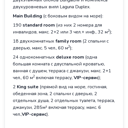
двухэтажных блоков Bungalow и комплекса
двухуровневых вилл Laguna Duplex.
Main
Building
(c боковым видом на море):
190
standard room
(из них 2 номера для
2
инвалидов, макс. 2+2 или 3 чел.+ инф., 32 м
);
18 двухкомнатных
family room
(2 спальни с
2
дверью, макс. 5 чел., 60 м
);
24 однокомнатных
deluxe room
(одна
большая комната с двуспальной кроватью,
ванная с душем, терраса с джакузи, макс. 2+1
2
чел., 60 м
включая террасу,
VIP
-сервис
);
2
King suite
(прямой вид на море, гостиная,
обеденная зона, 2 спальни с дверью, 2
отдельных душа, 2 отдельных туалета, терраса,
джакузи, 285м² включая террасу, макс. 6
чел.,
VIP-сервис
).