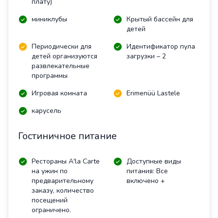
плату)
миниклубы
Крытый бассейн для
детей
Периодически для
Идентификатор пула
детей организуются
загрузки – 2
развлекательные
программы
Игровая комната
Erimenüü Lastele
карусель
Гостиничное питание
Рестораны A'la Carte
Доступные виды
на ужин по
питания: Все
предварительному
включено +
заказу, количество
посещений
ограничено.