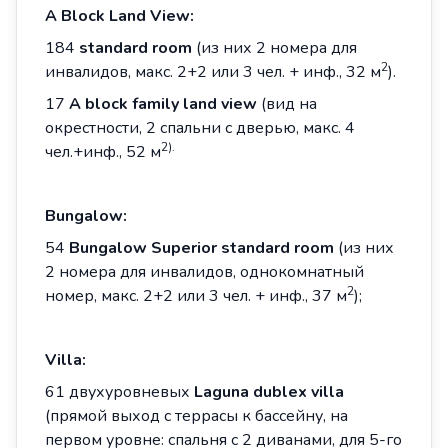
A
Block
Land
View
:
184
standard room
(из них 2 номера для
2
инвалидов, макс. 2+2 или 3 чел. + инф., 32 м
).
17
A block family land view
(вид на
окрестности, 2 спальни с дверью, макс. 4
2).
чел.+инф., 52 м
Bungalow
:
54
Bungalow Superior
standard room
(из них
2 номера для инвалидов, однокомнатный
2
номер, макс. 2+2 или 3 чел. + инф., 37 м
);
Villa:
61 двухуровневых
Laguna dublex villa
(прямой выход с террасы к бассейну, на
первом уровне: спальня с 2 диванами, для 5-го