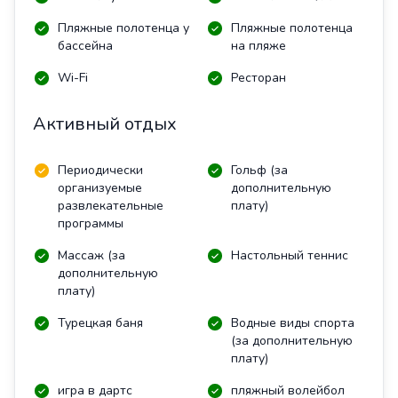
Пляжные полотенца у
Пляжные полотенца
бассейна
на пляже
Wi-Fi
Ресторан
Активный отдых
Периодически
Гольф (за
организуемые
дополнительную
развлекательные
плату)
программы
Массаж (за
Настольный теннис
дополнительную
плату)
Турецкая баня
Водные виды спорта
(за дополнительную
плату)
игра в дартс
пляжный волейбол