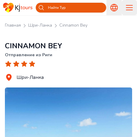
Найти Тур
Главная
Шри-Ланка
Cinnamon Bey
CINNAMON BEY
Отправление из Риги
Шри-Ланка