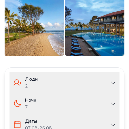
Люди
2
Ночи
7
Даты
07.08
-
26.08