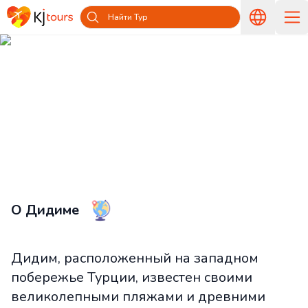
Найти Тур
Туры в Дидим из Латвии —
Путешествуйте вместе с KJ tours
Главная
Страны и острова
Туры в Турцию из Латвии
Туры в Дидим из Латвии
О Дидиме
Дидим, расположенный на западном
побережье Турции, известен своими
великолепными пляжами и древними