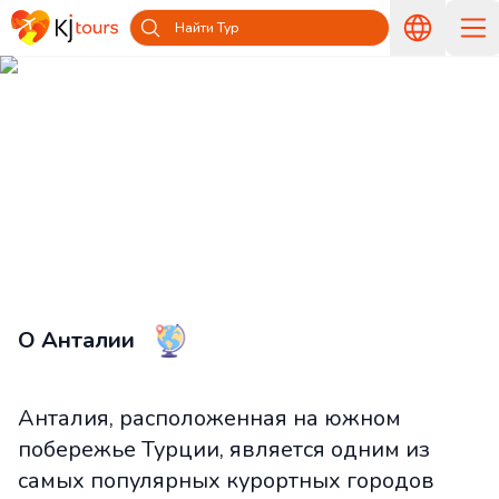
Найти Тур
Туры в Анталию из Латвии —
Путешествуйте вместе с KJ tours
Главная
Страны и острова
Туры в Турцию из Латвии
Туры в Анталию из Латвии
О Анталии
Анталия, расположенная на южном
побережье Турции, является одним из
самых популярных курортных городов