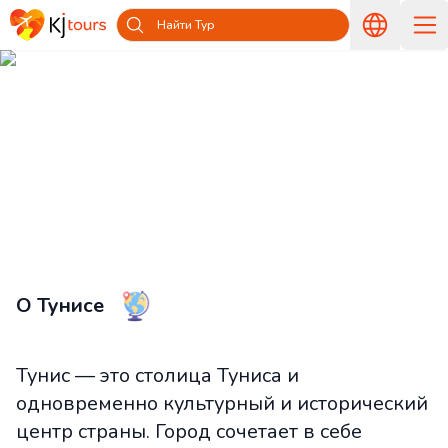
Найти Тур
Туры в Тунис из Латвии —
Путешествуйте вместе с KJ tours
Главная
Страны и острова
Туры в Тунис из Латвии
Туры в Тунис из Латвии
О Тунисе
Тунис — это столица Туниса и
одновременно культурный и исторический
центр страны. Город сочетает в себе