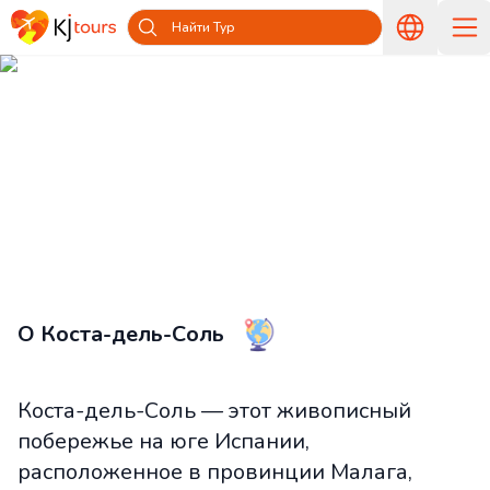
Найти Тур
Туры на Коста-дель-Соль из
Латвии — Путешествуйте вместе с
KJ tours
Главная
Страны и острова
Туры в Испанию из Латвии
Туры на Коста-дель-Соль из Латвии
О Коста-дель-Соль
Коста-дель-Соль — этот живописный
побережье на юге Испании,
расположенное в провинции Малага,