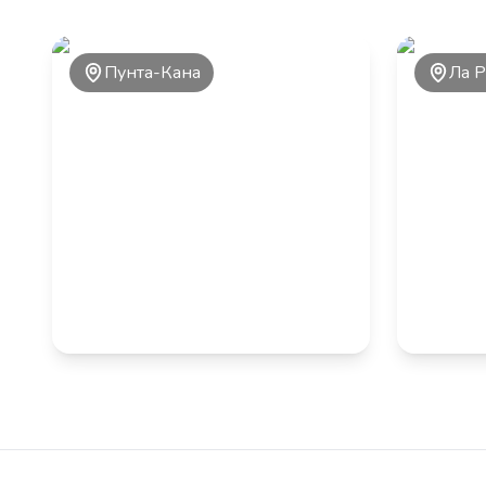
Пунта-Кана
Ла 