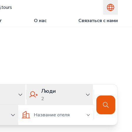
.tours
г
О нас
Связаться с нами
шествуйте
ику из Латвии
Люди
2