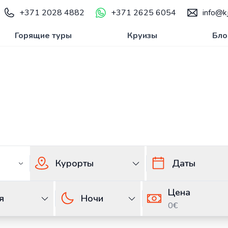
+371 2028 4882
+371 2625 6054
info@kj
Горящие туры
Круизы
Бло
 из Латвии — Путе
канскую Республику из Латвии
Туры в Бока-Ч
Курорты
Даты
Цена
я
Ночи
0€