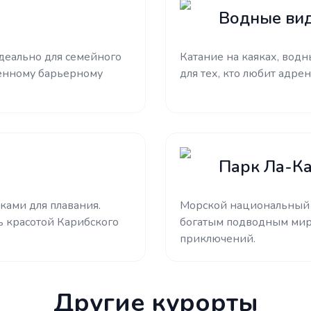
Водные ви
Идеально для семейного
Катание на каяках, вод
венному барьерному
для тех, кто любит адре
Парк Ла-Ка
ками для плавания.
Морской национальный 
ь красотой Карибского
богатым подводным мир
приключений.
Другие курорты