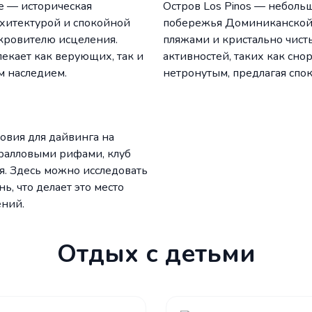
е — историческая
Остров Los Pinos — неболь
рхитектурой и спокойной
побережья Доминиканской 
кровителю исцеления.
пляжами и кристально чист
екает как верующих, так и
активностей, таких как сно
м наследием.
нетронутым, предлагая спо
овия для дайвинга на
ралловыми рифами, клуб
я. Здесь можно исследовать
 что делает это место
ний.
Отдых с детьми