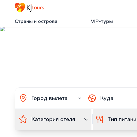
Страны и острова
VIP-туры
Туры в Бока-Чику
вместе с KJ tours
Главная
Страны и острова
Туры в Домини
Категория отеля
Тип питани