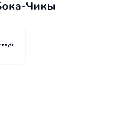
Бока-Чикы
-клуб