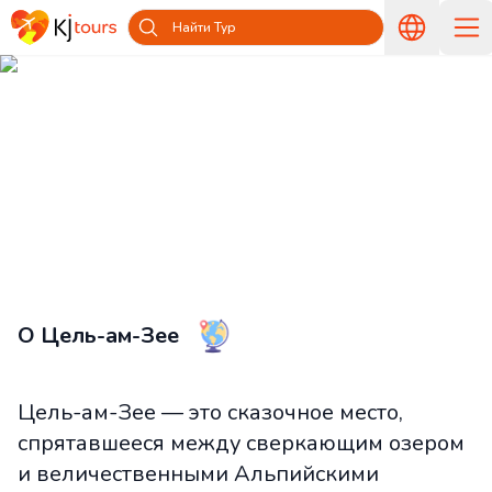
Найти Тур
Туры в Цель-ам-Зее из Латвии —
Путешествуйте вместе с KJ tours
Главная
Страны и острова
Туры в Австрию из Латвии
Туры в Цель-ам-Зее из Латвии
О Цель-ам-Зее
Цель-ам-Зее — это сказочное место,
спрятавшееся между сверкающим озером
и величественными Альпийскими