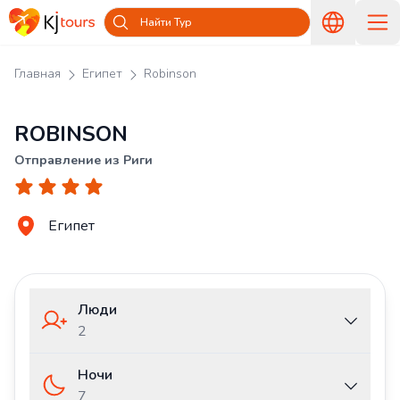
Найти Тур
Главная
Египет
Robinson
ROBINSON
Отправление из Риги
Египет
Люди
2
Ночи
7