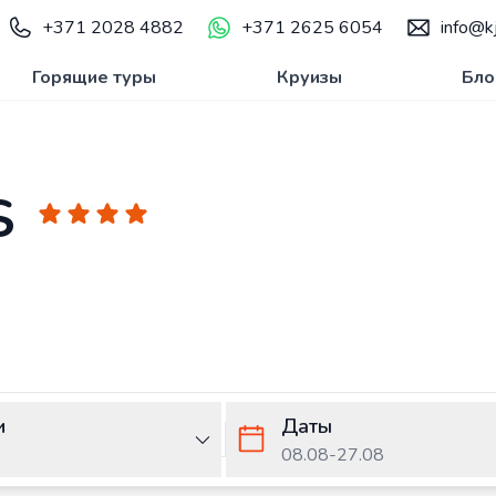
+371 2028 4882
+371 2625 6054
info@kj
Горящие туры
Круизы
Бло
S
и
Даты
08.08
-
27.08