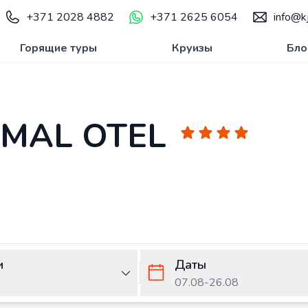
+371 2028 4882
+371 2625 6054
info@kj
Горящие туры
Круизы
Бло
RMAL OTEL
и
Даты
07.08
-
26.08