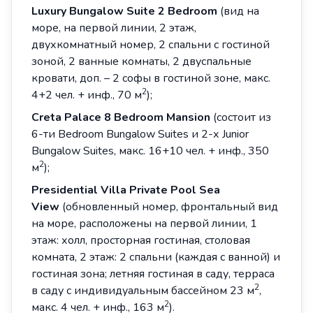
Luxury
Bungalow
Suite
2
Bedroom
(вид на
море, на первой линии, 2 этаж,
двухкомнатный номер, 2 спальни с гостиной
зоной, 2 ванные комнаты, 2 двуспальные
кровати, доп. – 2 софы в гостиной зоне, макс.
2
4+2 чел. + инф., 70 м
);
Creta Palace 8 Bedroom Mansion
(cостоит из
6-ти Bedroom Bungalow Suites и 2-х Junior
Bungalow Suites, макс. 16+10 чел. + инф., 350
2
м
);
Presidential
Villa
Private
Pool
Sea
View
(обновленный номер, фронтальный вид
на море, расположены на первой линии, 1
этаж: холл, просторная гостиная, столовая
комната, 2 этаж: 2 спальни (каждая с ванной) и
гостиная зона; летняя гостиная в саду, терраса
2
в саду с индивидуальным бассейном 23 м
,
2
макс. 4 чел. + инф., 163 м
).