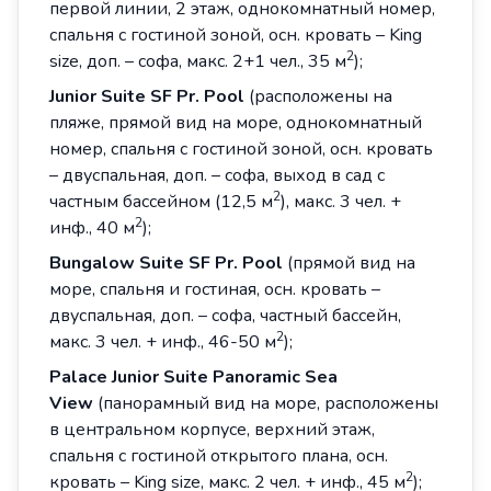
первой линии, 2 этаж, однокомнатный номер,
спальня с гостиной зоной, осн. кровать – King
2
size, доп. – софа, макс. 2+1 чел., 35 м
);
Junior Suite SF Pr. Pool
(расположены на
пляже, прямой вид на море, однокомнатный
номер, спальня с гостиной зоной, осн. кровать
– двуспальная, доп. – софа, выход в сад с
2
частным бассейном (12,5 м
), макс. 3 чел. +
2
инф., 40 м
);
Bungalow
Suite
SF
Pr
.
Pool
(прямой вид на
море, спальня и гостиная, осн. кровать –
двуспальная, доп. – софа, частный бассейн,
2
макс. 3 чел. + инф., 46-50 м
);
Palace
Junior
Suite
Panoramic
Sea
View
(панорамный вид на море, расположены
в центральном корпусе, верхний этаж,
спальня с гостиной открытого плана, осн.
2
кровать – King size, макс. 2 чел. + инф., 45 м
);