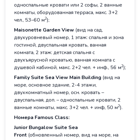
односпальные кровати или 2 софы, 2 ванные
комнаты, оборудованная терраса, макс. 3+2
2
чел., 53–60 м
);
Maisonette
Garden
View
(вид на сад,
двухуровневый номер, 1 этаж: спальня и зона
гостиной, двуспальная кровать, ванная
комната, 2 этаж: детская спальня с
двухъярусной кроватью, ванная комната с
2
душевой кабиной, макс. 2+2 чел. + инф., 56 м
);
Family
Suite
Sea View Main Building
(вид на
море, основное здание, 2-4 этажи,
двухкомнатный номер, осн. кровать –
двуспальная, доп. – односпальные кровати, 2
2
ванные комнаты, макс. 3+2 чел. + инф, 50 м
).
Номера
Famous Class
:
Junior
Bungalow
Suite
Sea
Front
(обновленный номер, вид на море, на