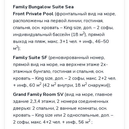
Family
Bungalow Suite Sea
Front
Private Pool
(фронтальный вид на море,
расположены на первой линии, гостиная,
спальня, осн. кровать – King size, доп. – 2 софы,
2
индивидуальный бассейн (18 м
), прямой
выход на пляж, макс. 3+1 чел. + инф., 46–50
2
м
);
Family
Suite
SF
(реновированный номер,
прямой вид на море, на верхнем этаже 2х-
этажных бунгало, гостиная и спальня, осн.
кровать – King size, доп. – 2 софы, макс. 2+2 чел.
2
2
2
+ инф., 60 м
(42 м
внутри, 18 м
снаружи));
Grand
Family
Room SV
(вид на море, главное
здание 2,3,4 этажи, 2 номера соединенных
дверью: 2 спальни, 2 ванные комнаты, осн.
кровать – King size или 2 односпальные, доп. –
2
2 софы, макс. 4+2 чел. + инф., 56 м
;