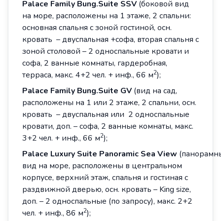
Palace
Family
Bung
.
Suite
SSV
(боковой вид
на море, расположены на 1 этаже, 2 спальни:
основная спальня с зоной гостиной, осн.
кровать – двуспальная +софа, вторая спальня с
зоной столовой – 2 односпальные кровати и
софа, 2 ванные комнаты, гардеробная,
2
терраса, макс. 4+2 чел. + инф., 66 м
);
Palace
Family
Bung
.
Suite
GV
(вид на сад,
расположены на 1 или 2 этаже, 2 спальни, осн.
кровать – двуспальная или 2 односпальные
кровати, доп. – софа, 2 ванные комнаты, макс.
2
3+2 чел. + инф., 66 м
);
Palace Luxury Suite Panoramic Sea View
(панорамн
вид на море, расположены в центральном
корпусе, верхний этаж, спальня и гостиная с
раздвижной дверью, осн. кровать – King size,
доп. – 2 односпальные (по запросу), макс. 2+2
2
чел. + инф., 86 м
);