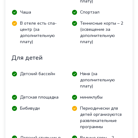
плату)
Чаша
Спортзал
В отеле есть спа-
Теннисные корты – 2
центр (за
(освещение за
дополнительную
дополнительную
плату)
плату)
Для детей
Детский бассейн
Няня (за
дополнительную
плату)
Детская площадка
миниклубы
Бибивуди
Периодически для
детей организуются
развлекательные
программы
Детский стульчик в
Водные горы – 2