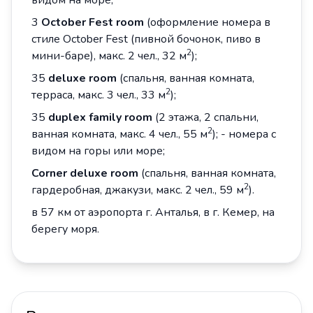
видом на море;
3
October Fest room
(оформление номера в
стиле October Fest (пивной бочонок, пиво в
2
мини-баре), макс. 2 чел., 32 м
);
35
deluxe room
(спальня, ванная комната,
2
терраса, макс. 3 чел., 33 м
);
35
duplex family room
(2 этажа, 2 спальни,
2
ванная комната, макс. 4 чел., 55 м
); - номера с
видом на горы или море;
Corner deluxe room
(спальня, ванная комната,
2
гардеробная, джакузи, макс. 2 чел., 59 м
).
в 57 км от аэропорта г. Анталья, в г. Кемер, на
берегу моря.