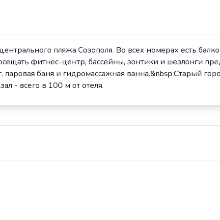
от центрального пляжа Созополя. Во всех номерах есть балк
 посещать фитнес-центр, бассейны, зонтики и шезлонги пр
, паровая баня и гидромассажная ванна.&nbsp;Старый гор
л - всего в 100 м от отеля.