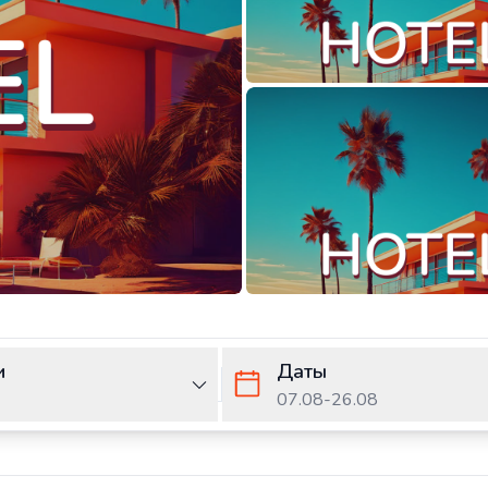
и
Даты
07.08
-
26.08